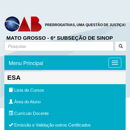
PRERROGATIVAS, UMA QUESTÃO DE JUSTIÇA!
MATO GROSSO - 6ª SUBSEÇÃO DE SINOP
Menu Principal
Toggle n
ESA
Lista de Cursos
Área do Aluno
Currículo Docente
Emissão e Validação outros Certificados