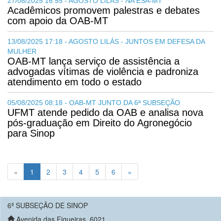
27/08/2025 16:55 - AGOSTO LILÁS - NA ESA-MT
Acadêmicos promovem palestras e debates
com apoio da OAB-MT
13/08/2025 17:18 - AGOSTO LILÁS - JUNTOS EM DEFESA DA
MULHER
OAB-MT lança serviço de assistência a
advogadas vítimas de violência e padroniza
atendimento em todo o estado
05/08/2025 08:18 - OAB-MT JUNTO DA 6ª SUBSEÇÃO
UFMT atende pedido da OAB e analisa nova
pós-graduação em Direito do Agronegócio
para Sinop
(current)
«
1
2
3
4
5
6
»
6ª SUBSEÇÃO DE SINOP
Avenida das Figueiras, 6021,