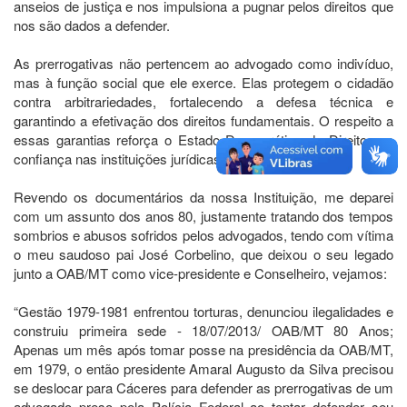
anseios de justiça e nos impulsiona a pugnar pelos direitos que
nos são dados a defender.
As prerrogativas não pertencem ao advogado como indivíduo,
mas à função social que ele exerce. Elas protegem o cidadão
contra arbitrariedades, fortalecendo a defesa técnica e
garantindo a efetivação dos direitos fundamentais. O respeito a
essas garantias reforça o Estado Democrático de Direito e a
confiança nas instituições jurídicas.
Revendo os documentários da nossa Instituição, me deparei
com um assunto dos anos 80, justamente tratando dos tempos
sombrios e abusos sofridos pelos advogados, tendo com vítima
o meu saudoso pai José Corbelino, que deixou o seu legado
junto a OAB/MT como vice-presidente e Conselheiro, vejamos:
“Gestão 1979-1981 enfrentou torturas, denunciou ilegalidades e
construiu primeira sede - 18/07/2013/ OAB/MT 80 Anos;
Apenas um mês após tomar posse na presidência da OAB/MT,
em 1979, o então presidente Amaral Augusto da Silva precisou
se deslocar para Cáceres para defender as prerrogativas de um
advogado preso pela Polícia Federal ao tentar defender seu